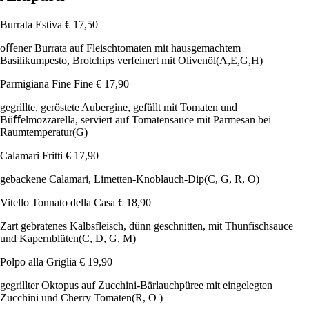
Burrata Estiva
€ 17,50
oﬀener Burrata auf Fleischtomaten mit hausgemachtem
Basilikumpesto, Brotchips verfeinert mit Olivenöl
(A,E,G,H)
Parmigiana Fine Fine
€ 17,90
gegrillte, geröstete Aubergine, gefüllt mit Tomaten und
Büﬀelmozzarella, serviert auf Tomatensauce mit Parmesan bei
Raumtemperatur
(G)
Calamari Fritti
€ 17,90
gebackene Calamari, Limetten-Knoblauch-Dip
(C, G, R, O)
Vitello Tonnato della Casa
€ 18,90
Zart gebratenes Kalbsfleisch, dünn geschnitten, mit Thunfischsauce
und Kapernblüten
(C, D, G, M)
Polpo alla Griglia
€ 19,90
gegrillter Oktopus auf Zucchini-Bärlauchpüree mit eingelegten
Zucchini und Cherry Tomaten
(R, O )