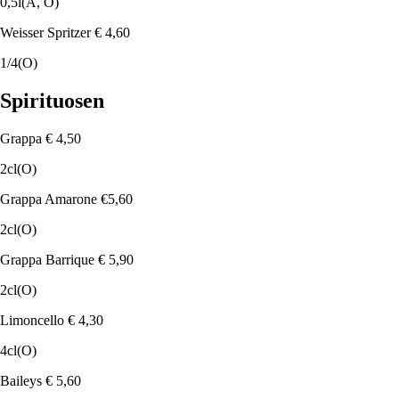
0,5l
(A, O)
Weisser Spritzer
€ 4,60
1/4
(O)
Spirituosen
Grappa
€ 4,50
2cl
(O)
Grappa Amarone
€5,60
2cl
(O)
Grappa Barrique
€ 5,90
2cl
(O)
Limoncello
€ 4,30
4cl
(O)
Baileys
€ 5,60